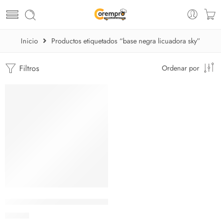
Inicio
Productos etiquetados “base negra licuadora sky”
Filtros
Ordenar por
Repuesto Base Negra para Vaso de Licuadora Sky
$
10.26