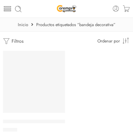
Inicio
Productos etiquetados “bandeja decorativa”
Filtros
Ordenar por
Bandeja con Portavelas 24×13 cm 3 Piezas
$
29.67