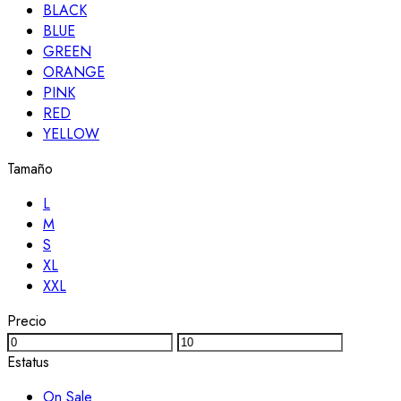
BLACK
BLUE
GREEN
ORANGE
PINK
RED
YELLOW
Tamaño
L
M
S
XL
XXL
Precio
Estatus
On Sale