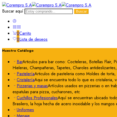
Buscar aquí
Buscar
0
Carrito
0
Lista de deseos
Nuestro Catálogo
Bar
Articulos para bar como: Cocteleras, Botellas Flair,
Hieleras, Champañeras, Tapetes, Charoles antideslizantes, 
Pastelería
Articulos de pasteleria como Moldes de torta,
Cristalería
Aqui se encuentra todo lo que es cristaleria, 
Pizzerias y masas
Artículos usados en pizzerias o en tra
espatulas para pizza, cucharones, etc
Cuchillos Profesionales
Aquí se encuentran ubicado todo 
Brasilero, la hoja hecha de acero inoxidable y los mangos 
Uniformes
Menaje