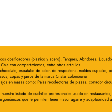
 Picos dosificadores (plastico y acero), Tanques, Abridores, Licu
Caja con compartimientos, entre otros articulos.
 chocolate, espatulas de calor, de resposteria, moldes cupcake, p
vasos, copas y jarros de la marca Cristar colombiana
bajos en masas como: Palas recolectoras de pizzas, cortador circul
nuestro listado de cuchillos profesionales usado en restaurantes,
ergonómicos que le permiten tener mayor agarre y adaptabilidad a 