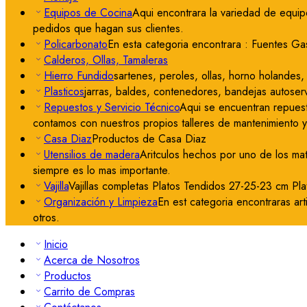
Equipos de Cocina
Aqui encontrara la variedad de equip
pedidos que hagan sus clientes.
Policarbonato
En esta categoria encontrara : Fuentes Gas
Calderos, Ollas, Tamaleras
Hierro Fundido
sartenes, peroles, ollas, horno holandes, 
Plasticos
jarras, baldes, contenedores, bandejas autoserv
Repuestos y Servicio Técnico
Aqui se encuentran repuest
contamos con nuestros propios talleres de mantenimiento 
Casa Diaz
Productos de Casa Diaz
Utensilios de madera
Aritculos hechos por uno de los ma
siempre es lo mas importante.
Vajilla
Vajillas completas Platos Tendidos 27-25-23 cm Pl
Organización y Limpieza
En est categoria encontraras art
otros.
Inicio
Acerca de Nosotros
Productos
Carrito de Compras