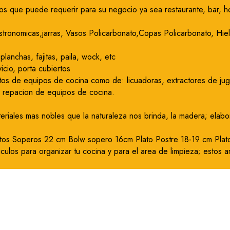
os que puede requerir para su negocio ya sea restaurante, bar, ho
tronomicas,jarras, Vasos Policarbonato,Copas Policarbonato, Hiele
planchas, fajitas, paila, wock, etc
icio, porta cubiertos
os de equipos de cocina como de: licuadoras, extractores de jugo
y repacion de equipos de cocina.
teriales mas nobles que la naturaleza nos brinda, la madera; elab
atos Soperos 22 cm Bolw sopero 16cm Plato Postre 18-19 cm Plato
iculos para organizar tu cocina y para el area de limpieza; estos ar