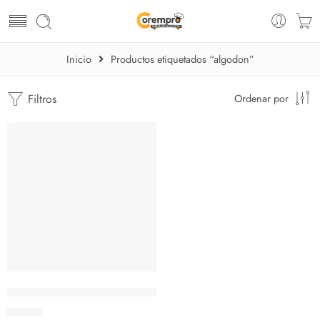
Inicio
Productos etiquetados “algodon”
Filtros
Ordenar por
AGOTADO
Maquina algodón de azúcar comercial con coche
$
817.11