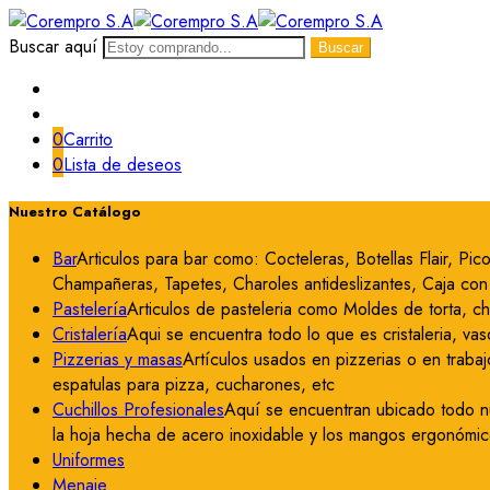
Buscar aquí
Buscar
0
Carrito
0
Lista de deseos
Nuestro Catálogo
Bar
Articulos para bar como: Cocteleras, Botellas Flair, P
Champañeras, Tapetes, Charoles antideslizantes, Caja con c
Pastelería
Articulos de pasteleria como Moldes de torta, c
Cristalería
Aqui se encuentra todo lo que es cristaleria, vas
Pizzerias y masas
Artículos usados en pizzerias o en trabaj
espatulas para pizza, cucharones, etc
Cuchillos Profesionales
Aquí se encuentran ubicado todo nue
la hoja hecha de acero inoxidable y los mangos ergonómico
Uniformes
Menaje