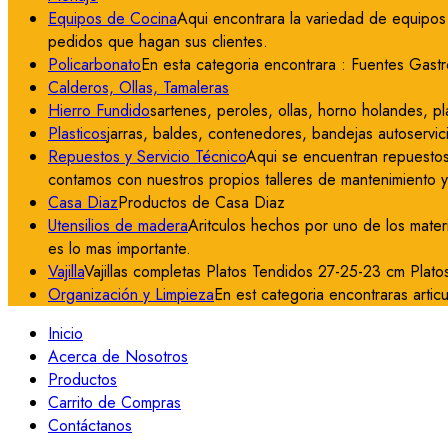
Equipos de Cocina
Aqui encontrara la variedad de equipos 
pedidos que hagan sus clientes.
Policarbonato
En esta categoria encontrara : Fuentes Gastr
Calderos, Ollas, Tamaleras
Hierro Fundido
sartenes, peroles, ollas, horno holandes, pla
Plasticos
jarras, baldes, contenedores, bandejas autoservici
Repuestos y Servicio Técnico
Aqui se encuentran repuestos
contamos con nuestros propios talleres de mantenimiento 
Casa Diaz
Productos de Casa Diaz
Utensilios de madera
Aritculos hechos por uno de los mater
es lo mas importante.
Vajilla
Vajillas completas Platos Tendidos 27-25-23 cm Plat
Organización y Limpieza
En est categoria encontraras articu
Inicio
Acerca de Nosotros
Productos
Carrito de Compras
Contáctanos