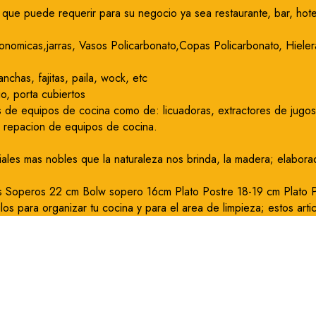
que puede requerir para su negocio ya sea restaurante, bar, hote
onomicas,jarras, Vasos Policarbonato,Copas Policarbonato, Hielera
nchas, fajitas, paila, wock, etc
o, porta cubiertos
 de equipos de cocina como de: licuadoras, extractores de jugos, 
y repacion de equipos de cocina.
iales mas nobles que la naturaleza nos brinda, la madera; elabor
os Soperos 22 cm Bolw sopero 16cm Plato Postre 18-19 cm Plato Pa
los para organizar tu cocina y para el area de limpieza; estos arti