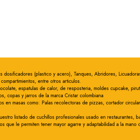
icos dosificadores (plastico y acero), Tanques, Abridores, Licuado
ompartimientos, entre otros articulos.
hocolate, espatulas de calor, de resposteria, moldes cupcake, pir
os, copas y jarros de la marca Cristar colombiana
os en masas como: Palas recolectoras de pizzas, cortador circular 
stro listado de cuchillos profesionales usado en restaurantes, ba
s que le permiten tener mayor agarre y adaptabilidad a la mano de