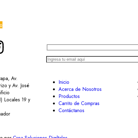
to
tapa, Av.
Inicio
izo y Av. José
Acerca de Nosotros
ficio
Productos
1) Locales 19 y
Carrito de Compras
Contáctanos
uador
do por
Crea Soluciones Digiltales