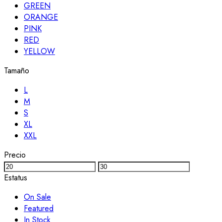
GREEN
ORANGE
PINK
RED
YELLOW
Tamaño
L
M
S
XL
XXL
Precio
Estatus
On Sale
Featured
In Stock