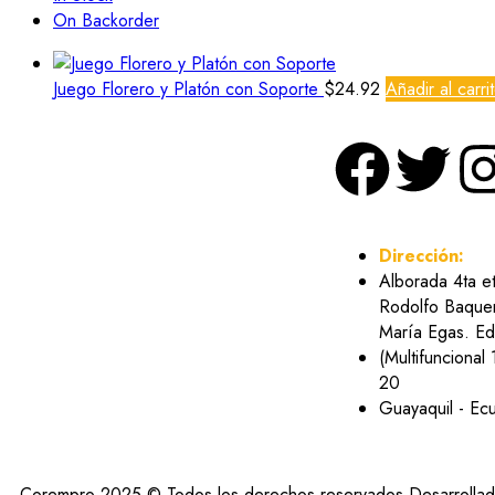
On Backorder
Juego Florero y Platón con Soporte
$
24.92
Añadir al carri
Dirección:
Alborada 4ta e
Rodolfo Baquer
María Egas. Edi
(Multifuncional 
20
Guayaquil - Ec
Corempro 2025 © Todos los derechos reservados Desarrolla