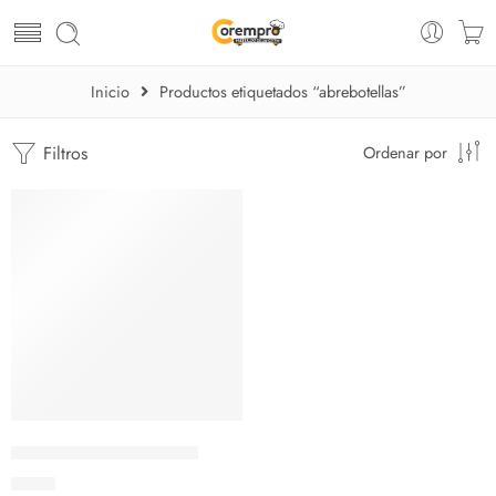
Inicio
Productos etiquetados “abrebotellas”
Filtros
Ordenar por
AGOTADO
Abrebotellas plano rojo
$
6.67