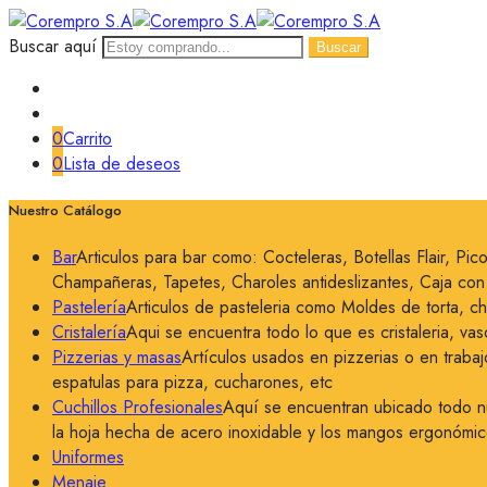
Buscar aquí
Buscar
0
Carrito
0
Lista de deseos
Nuestro Catálogo
Bar
Articulos para bar como: Cocteleras, Botellas Flair, P
Champañeras, Tapetes, Charoles antideslizantes, Caja con c
Pastelería
Articulos de pasteleria como Moldes de torta, c
Cristalería
Aqui se encuentra todo lo que es cristaleria, vas
Pizzerias y masas
Artículos usados en pizzerias o en trabaj
espatulas para pizza, cucharones, etc
Cuchillos Profesionales
Aquí se encuentran ubicado todo nue
la hoja hecha de acero inoxidable y los mangos ergonómico
Uniformes
Menaje