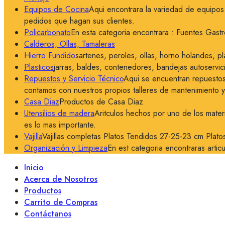
Equipos de Cocina
Aqui encontrara la variedad de equipos 
pedidos que hagan sus clientes.
Policarbonato
En esta categoria encontrara : Fuentes Gastr
Calderos, Ollas, Tamaleras
Hierro Fundido
sartenes, peroles, ollas, horno holandes, pla
Plasticos
jarras, baldes, contenedores, bandejas autoservici
Repuestos y Servicio Técnico
Aqui se encuentran repuestos
contamos con nuestros propios talleres de mantenimiento 
Casa Diaz
Productos de Casa Diaz
Utensilios de madera
Aritculos hechos por uno de los mater
es lo mas importante.
Vajilla
Vajillas completas Platos Tendidos 27-25-23 cm Plat
Organización y Limpieza
En est categoria encontraras articu
Inicio
Acerca de Nosotros
Productos
Carrito de Compras
Contáctanos