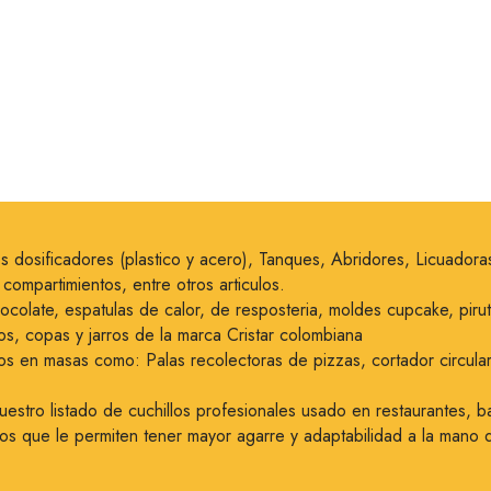
icos dosificadores (plastico y acero), Tanques, Abridores, Licuado
ompartimientos, entre otros articulos.
hocolate, espatulas de calor, de resposteria, moldes cupcake, pir
os, copas y jarros de la marca Cristar colombiana
os en masas como: Palas recolectoras de pizzas, cortador circular 
stro listado de cuchillos profesionales usado en restaurantes, ba
s que le permiten tener mayor agarre y adaptabilidad a la mano de