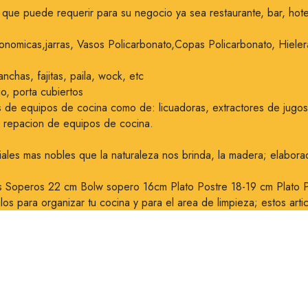
que puede requerir para su negocio ya sea restaurante, bar, hote
onomicas,jarras, Vasos Policarbonato,Copas Policarbonato, Hielera
nchas, fajitas, paila, wock, etc
o, porta cubiertos
 de equipos de cocina como de: licuadoras, extractores de jugos, 
y repacion de equipos de cocina.
iales mas nobles que la naturaleza nos brinda, la madera; elabor
os Soperos 22 cm Bolw sopero 16cm Plato Postre 18-19 cm Plato Pa
los para organizar tu cocina y para el area de limpieza; estos arti