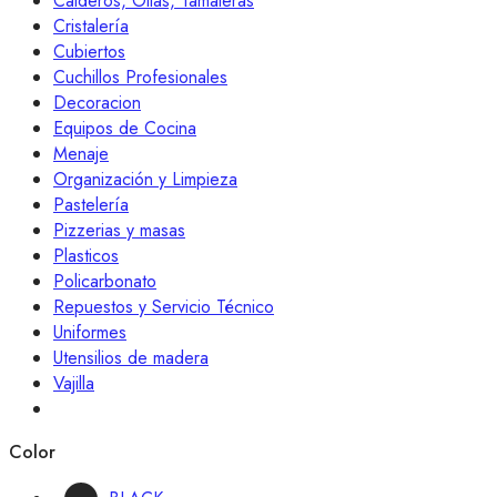
Calderos, Ollas, Tamaleras
Cristalería
Cubiertos
Cuchillos Profesionales
Decoracion
Equipos de Cocina
Menaje
Organización y Limpieza
Pastelería
Pizzerias y masas
Plasticos
Policarbonato
Repuestos y Servicio Técnico
Uniformes
Utensilios de madera
Vajilla
Color