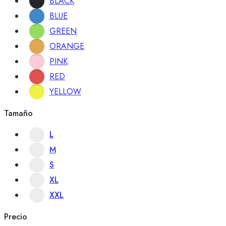
BLACK
BLUE
GREEN
ORANGE
PINK
RED
YELLOW
Tamaño
L
M
S
XL
XXL
Precio