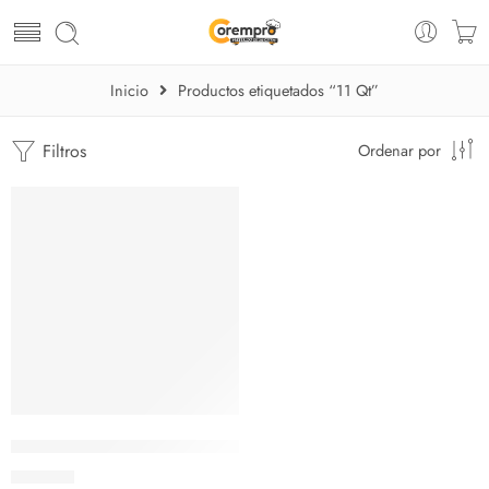
Inicio
Productos etiquetados “11 Qt”
Filtros
Ordenar por
Olla marmita Avantco de 11 Qt
$
170.50