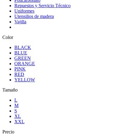
Policarbonato
Repuestos y Servicio Técnico
Uniformes
Utensilios de madera
Vajilla
Color
BLACK
BLUE
GREEN
ORANGE
PINK
RED
YELLOW
Tamaño
L
M
S
XL
XXL
Precio