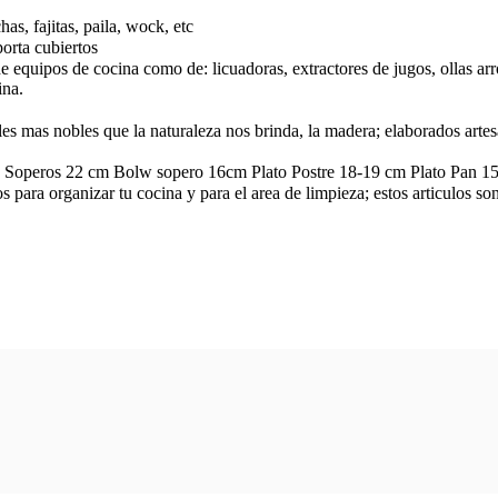
has, fajitas, paila, wock, etc
porta cubiertos
e equipos de cocina como de: licuadoras, extractores de jugos, ollas ar
ina.
les mas nobles que la naturaleza nos brinda, la madera; elaborados art
s Soperos 22 cm Bolw sopero 16cm Plato Postre 18-19 cm Plato Pan 15 c
s para organizar tu cocina y para el area de limpieza; estos articulos son