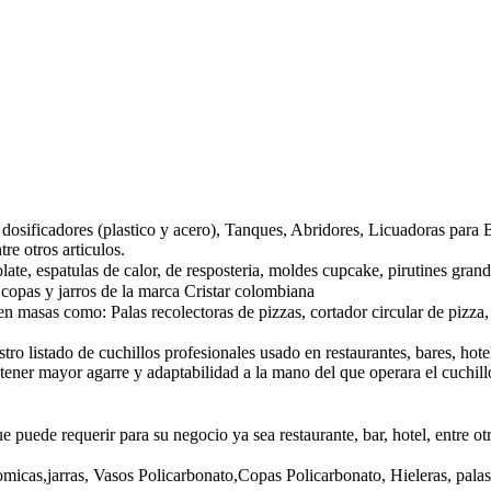
os dosificadores (plastico y acero), Tanques, Abridores, Licuadoras par
re otros articulos.
late, espatulas de calor, de resposteria, moldes cupcake, pirutines gran
, copas y jarros de la marca Cristar colombiana
en masas como: Palas recolectoras de pizzas, cortador circular de pizza, 
ro listado de cuchillos profesionales usado en restaurantes, bares, hote
ener mayor agarre y adaptabilidad a la mano del que operara el cuchill
 puede requerir para su negocio ya sea restaurante, bar, hotel, entre o
micas,jarras, Vasos Policarbonato,Copas Policarbonato, Hieleras, palas