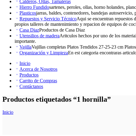
Calderos, Ollas, Tamaleras
Hierro Fundido
sartenes, peroles, ollas, horno holandes, planc
Plasticos
jarras, baldes, contenedores, bandejas autoservicio, 
Repuestos y Servicio Técnico
Aqui se encuentran repuestos d
propios talleres de mantenimiento y repacion de equipos de coc
Casa Diaz
Productos de Casa Diaz
Utensilios de madera
Aritculos hechos por uno de los materia
importante.
Vajilla
Vajillas completas Platos Tendidos 27-25-23 cm Plato
Organización y Limpieza
En est categoria encontraras articulo
Inicio
Acerca de Nosotros
Productos
Carrito de Compras
Contáctanos
Productos etiquetados “1 hornilla”
Inicio