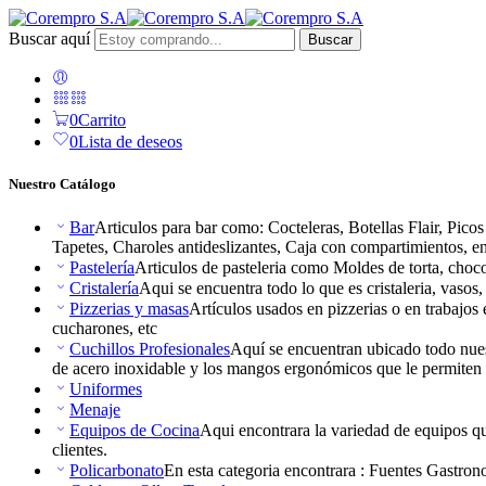
Buscar aquí
Buscar
0
Carrito
0
Lista de deseos
Nuestro Catálogo
Bar
Articulos para bar como: Cocteleras, Botellas Flair, Pic
Tapetes, Charoles antideslizantes, Caja con compartimientos, ent
Pastelería
Articulos de pasteleria como Moldes de torta, choco
Cristalería
Aqui se encuentra todo lo que es cristaleria, vasos
Pizzerias y masas
Artículos usados en pizzerias o en trabajos 
cucharones, etc
Cuchillos Profesionales
Aquí se encuentran ubicado todo nuest
de acero inoxidable y los mangos ergonómicos que le permiten t
Uniformes
Menaje
Equipos de Cocina
Aqui encontrara la variedad de equipos que
clientes.
Policarbonato
En esta categoria encontrara : Fuentes Gastrono