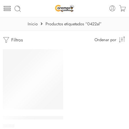
Inicio
Productos etiquetados “0422al”
Filtros
Ordenar por
AGOTADO
Vaso Capitol para Bebidas – Cristar
$
0.81