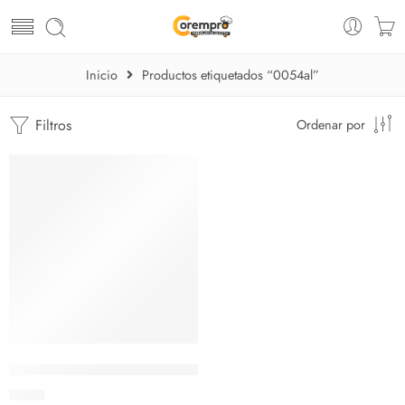
Inicio
Productos etiquetados “0054al”
Filtros
Ordenar por
Copa trago corto Lexington – Cristar
$
0.71