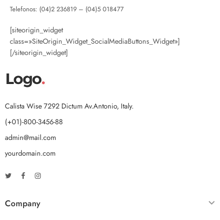
Telefonos: (04)2 236819 – (04)5 018477
[siteorigin_widget
class=»SiteOrigin_Widget_SocialMediaButtons_Widget»]
[/siteorigin_widget]
Calista Wise 7292 Dictum Av.Antonio, Italy.
(+01)-800-3456-88
admin@mail.com
yourdomain.com
Company