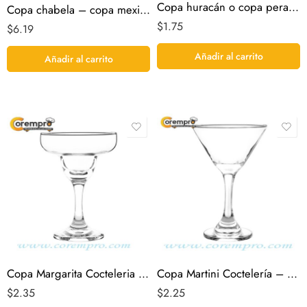
Copa huracán o copa pera de 15 oz
Copa chabela – copa mexicana
$
1.75
$
6.19
Añadir al carrito
Añadir al carrito
Copa Margarita Cocteleria – Cristar
Copa Martini Coctelería – Cristar
$
2.35
$
2.25